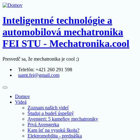
Inteligentné technológie a
automobilová mechatronika
FEI STU - Mechatronika.cool
Presvedč sa, že mechatronika je cool ;)
Telefón: +421 260 291 598
uamt.fei@gmail.com
Domov
Videá
Zoznam našich videí
Študuj a budeš úspešný
Avengeri: 5 kameňov mechatroniky
Prvá Avengerka
Kam ísť na vysokú školu?
Elektromobilita - prednáška