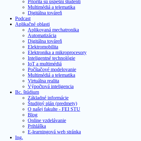
Priorita sú úspešní študenti
Multimédiá a telematika
Digitálna továreň
Podcast
Aplikačné oblasti
Aplikovaná mechatronika
Automatizácia
Digitálna továreň
Elektromobilita
Elektronika a mikroprocesory
Inteligentné technológie
IoT a multimédiá
Počítačové modelovanie
Multimédiá a telematika
Virtuálna realita
Výpočtová inteligencia
Bc. štúdium
Základné informácie
Študijný plán (predmety)
O našej fakulte - FEI STU
Blog
Online vzdelávanie
Prihláška
E-learningová web stránka
Ing.