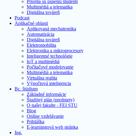
Priorita sú úspešní študenti
Multimédiá a telematika
Digitálna továreň
Podcast
Aplikačné oblasti
Aplikovaná mechatronika
Automatizácia
Digitálna továreň
Elektromobilita
Elektronika a mikroprocesory
Inteligentné technológie
IoT a multimédiá
Počítačové modelovanie
Multimédiá a telematika
Virtuálna realita
Výpočtová inteligencia
Bc. štúdium
Základné informácie
Študijný plán (predmety)
O našej fakulte - FEI STU
Blog
Online vzdelávanie
Prihláška
E-learningová web stránka
Ing.