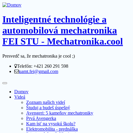
Inteligentné technológie a
automobilová mechatronika
FEI STU - Mechatronika.cool
Presvedč sa, že mechatronika je cool ;)
Telefón: +421 260 291 598
uamt.fei@gmail.com
Domov
Videá
Zoznam našich videí
Študuj a budeš úspešný
Avengeri: 5 kameňov mechatroniky
Prvá Avengerka
Kam ísť na vysokú školu?
Elektromobilita - prednáška