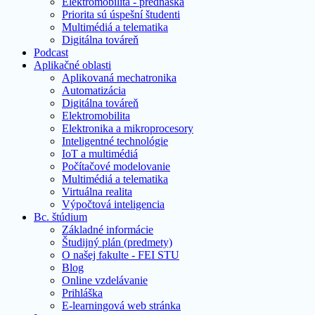
Elektromobilita - prednáška
Priorita sú úspešní študenti
Multimédiá a telematika
Digitálna továreň
Podcast
Aplikačné oblasti
Aplikovaná mechatronika
Automatizácia
Digitálna továreň
Elektromobilita
Elektronika a mikroprocesory
Inteligentné technológie
IoT a multimédiá
Počítačové modelovanie
Multimédiá a telematika
Virtuálna realita
Výpočtová inteligencia
Bc. štúdium
Základné informácie
Študijný plán (predmety)
O našej fakulte - FEI STU
Blog
Online vzdelávanie
Prihláška
E-learningová web stránka