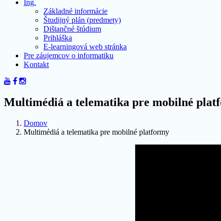
Ing.
Základné informácie
Študijný plán (predmety)
Dištančné štúdium
Prihláška
E-learningová web stránka
Pre záujemcov o informatiku
Kontakt
Multimédiá a telematika pre mobilné plat
Domov
Multimédiá a telematika pre mobilné platformy