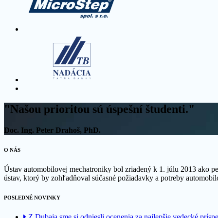
"Našou prioritou sú úspešní študenti."
Doc. Ing. Peter Drahoš, PhD.
O NÁS
Ústav automobilovej mechatroniky bol zriadený k 1. júlu 2013 ako
ústav, ktorý by zohľadňoval súčasné požiadavky a potreby automobil
POSLEDNÉ NOVINKY
Z Dubaja sme si odniesli ocenenia za najlepšie vedecké prísp