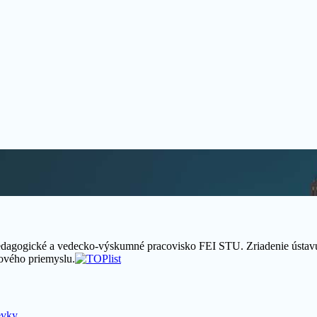
 pedagogické a vedecko-výskumné pracovisko FEI STU. Zriadenie ústa
ového priemyslu.
evky