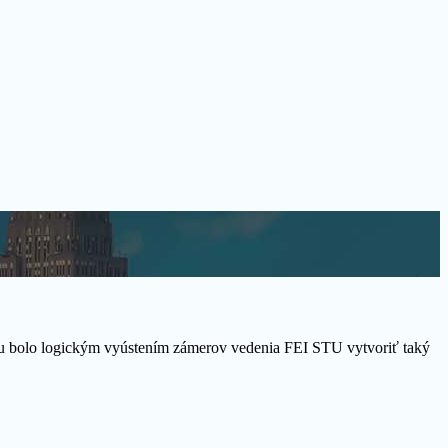
vu bolo logickým vyústením zámerov vedenia FEI STU vytvoriť taký