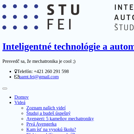
Inteligentné technológie a aut
Presvedč sa, že mechatronika je cool ;)
Telefón: +421 260 291 598
uamt.fei@gmail.com
Domov
Videá
Zoznam našich videí
Študuj a budeš úspešný
Avengeri: 5 kameňov mechatroniky
Prvá Avengerka
Kam ísť na vysokú školu?