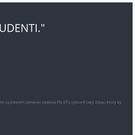
UDENTI."
ým vyústením zámerov vedenia FEI STU vytvoriť taký ústav, ktorý by