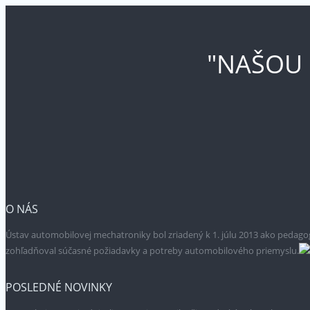
"NAŠOU 
O NÁS
Ústav automobilovej mechatroniky bol zriadený k 1. júlu 2013 ako pedago
zohľadňoval súčasné požiadavky a potreby automobilového priemyslu.
POSLEDNÉ NOVINKY