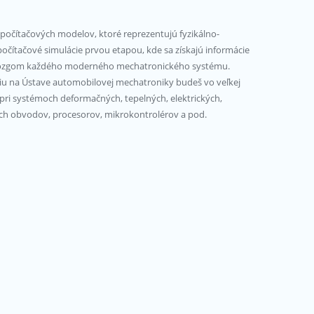
 počítačových modelov, ktoré reprezentujú fyzikálno-
počítačové simulácie prvou etapou, kde sa získajú informácie
sú mozgom každého moderného mechatronického systému.
diu na Ústave automobilovej mechatroniky budeš vo veľkej
pri systémoch deformačných, tepelných, elektrických,
cich obvodov, procesorov, mikrokontrolérov a pod.