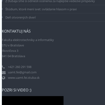
Z Dubaja sme si odniesli ocenenia za najlepšie vedecké príspevky
Štúdium, ktoré mení svet: ovládanie hlasom v praxi
Deň otvorených dverí
KONTAKTUJ NÁS
Fakulta elektrotechniky a informatiky
STU v Bratislave
Ilkovičova 3
841 04 Bratislava
+421 260 291 598
uamt.fei@gmail.com
www.uamt.fei.stuba.sk
POZRI SI VIDEO :)