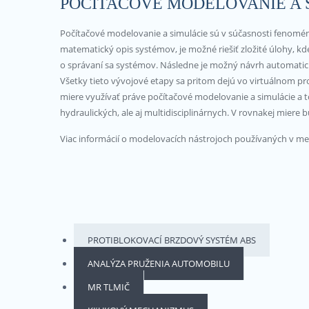
POČÍTAČOVÉ MODELOVANIE A 
Počítačové modelovanie a simulácie sú v súčasnosti fenomén
matematický opis systémov, je možné riešiť zložité úlohy, kd
o správaní sa systémov. Následne je možný návrh automati
Všetky tieto vývojové etapy sa pritom dejú vo virtuálnom p
miere využívať práve počítačové modelovanie a simulácie a 
hydraulických, ale aj multidisciplinárnych. V rovnakej mier
Viac informácií o modelovacích nástrojoch používaných v m
PROTIBLOKOVACÍ BRZDOVÝ SYSTÉM ABS
ANALÝZA PRUŽENIA AUTOMOBILU
MR TLMIČ