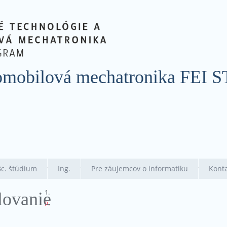
utomobilová mechatronika FEI 
Bc. štúdium
Ing.
Pre záujemcov o informatiku
Kont
lovanie