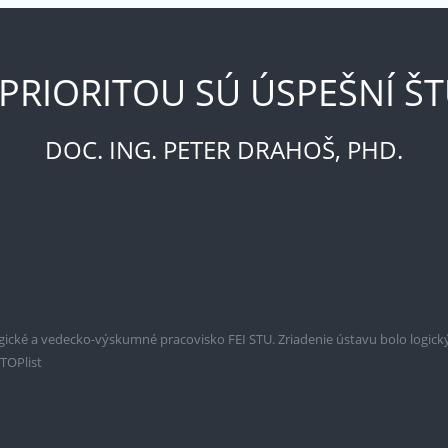
PRIORITOU SÚ ÚSPEŠNÍ ŠT
DOC. ING. PETER DRAHOŠ, PHD.
gické a vedecko-výskumné pracovisko FEI STU. Zriadenie ústavu bolo logick