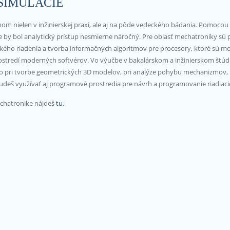
SIMULÁCIE
om nielen v inžinierskej praxi, ale aj na pôde vedeckého bádania. Pomocou
e by bol analytický prístup nesmierne náročný. Pre oblasť mechatroniky sú 
ckého riadenia a tvorba informačných algoritmov pre procesory, ktoré 
rostredí moderných softvérov. Vo výučbe v bakalárskom a inžinierskom štú
to pri tvorbe geometrických 3D modelov, pri analýze pohybu mechanizmov, 
e budeš využívať aj programové prostredia pre návrh a programovanie riadia
echatronike nájdeš
tu
.