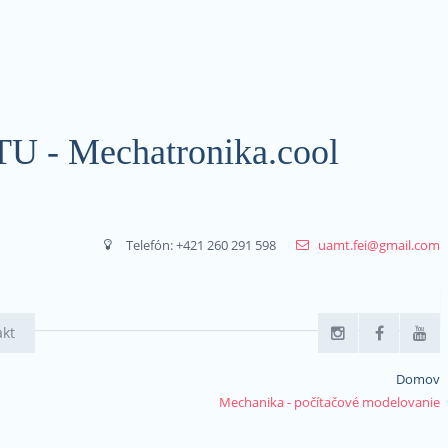
STU - Mechatronika.cool
Telefón: +421 260 291 598
uamt.fei@gmail.com
akt
Domov
Mechanika - počítačové modelovanie