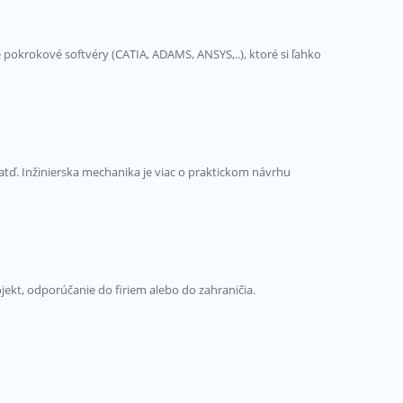
krokové softvéry (CATIA, ADAMS, ANSYS,..), ktoré si ľahko
atď. Inžinierska mechanika je viac o praktickom návrhu
ojekt, odporúčanie do firiem alebo do zahraničia.