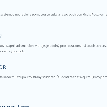
h systémov neprebieha pomocou ceruzky a rysovacích pomôcok. Používame po
?
v. Napríklad smartfón: vibruje, je odolný proti otrasom, má touch screen, 
tických výpočtoch.
OR
šia sa každému záujmu zo strany študenta. Študenti za to získajú zaujímavý pr