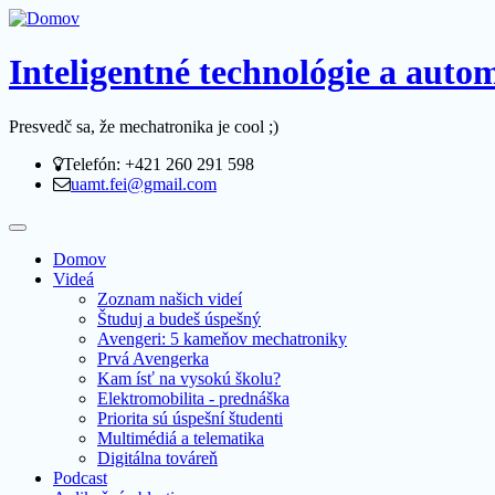
Inteligentné technológie a aut
Presvedč sa, že mechatronika je cool ;)
Telefón: +421 260 291 598
uamt.fei@gmail.com
Domov
Videá
Zoznam našich videí
Študuj a budeš úspešný
Avengeri: 5 kameňov mechatroniky
Prvá Avengerka
Kam ísť na vysokú školu?
Elektromobilita - prednáška
Priorita sú úspešní študenti
Multimédiá a telematika
Digitálna továreň
Podcast