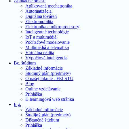
Aplikačné oblasti
Aplikovaná mechatronika
Automatizácia
Digitálna továreň
Elektromobilita
Elektronika a mikroprocesory
Inteligentné technológie
IoT a multimédiá
Počítačové modelovanie
Multimédiá a telematika
Virtuálna realita
Výpočtová inteligencia
Bc. štúdium
Základné informácie
Študijný plán (predmety)
O našej fakulte - FEI STU
Blog
Online vzdelávanie
Prihláška
E-learningová web stránka
Ing.
Základné informácie
Študijný plán (predmety)
Dištančné štúdium
Prihláška