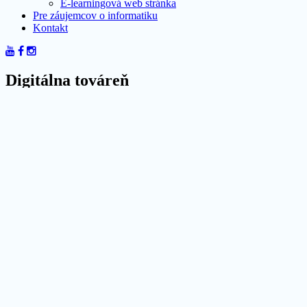
E-learningová web stránka
Pre záujemcov o informatiku
Kontakt
Digitálna továreň
Domov
Digitálna továreň
Digitálny podnik
Digitálny podnik reprezentuje počítačovými a informačnými technológ
optimálnu prípravu pre praktickú realizáciu výroby. Vytvorenie mode
Budúcnosť je Industry 4.0
Ide o ďalší dôležitý medzník v industrializácii, kde v tzv. múdrych 
(Internet of Things) budú spolu všetky výrobné zariadenia, senzory
Štátna koncepcia je na svete
Snahou štátnej stratégie k Priemyslu 4.0 je presadzovať jeho konce