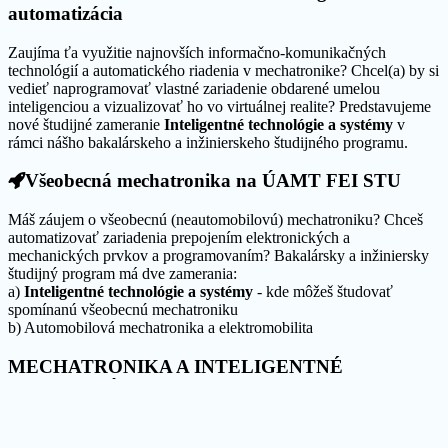
automatizácia
Zaujíma ťa využitie najnovších informačno-komunikačných
technológií a automatického riadenia v mechatronike? Chcel(a) by si
vedieť naprogramovať vlastné zariadenie obdarené umelou
inteligenciou a vizualizovať ho vo virtuálnej realite? Predstavujeme
nové študijné zameranie
Inteligentné technológie a systémy
v
rámci nášho bakalárskeho a inžinierskeho študijného programu.
Všeobecná mechatronika na ÚAMT FEI STU
Máš záujem o všeobecnú (neautomobilovú) mechatroniku? Chceš
automatizovať zariadenia prepojením elektronických a
mechanických prvkov a programovaním? Bakalársky a inžiniersky
študijný program má dve zamerania:
a)
Inteligentné technológie a systémy
- kde môžeš študovať
spomínanú všeobecnú mechatroniku
b) Automobilová mechatronika a elektromobilita
MECHATRONIKA A INTELIGENTNÉ
TECHNOLÓGIE
V rámci štúdia sa nemusíš zamerať na automobily a elektromobily
ale na ďalšie rozmanité oblasti ako automatické riadenie, 3D