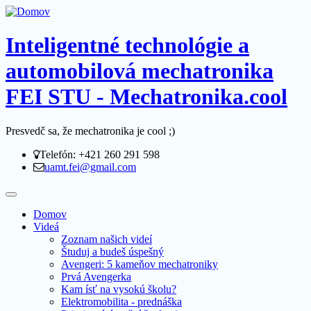
Inteligentné technológie a
automobilová mechatronika
FEI STU - Mechatronika.cool
Presvedč sa, že mechatronika je cool ;)
Telefón: +421 260 291 598
uamt.fei@gmail.com
Domov
Videá
Zoznam našich videí
Študuj a budeš úspešný
Avengeri: 5 kameňov mechatroniky
Prvá Avengerka
Kam ísť na vysokú školu?
Elektromobilita - prednáška