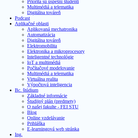
Priorita sú úspešní študenti
Multimédiá a telematika
Digitálna továreň
Podcast
Aplikačné oblasti
Aplikovaná mechatronika
Automatizácia
Digitálna továreň
Elektromobilita
Elektronika a mikroprocesory
Inteligentné technológie
IoT a multimédiá
Počítačové modelovanie
Multimédiá a telematika
Virtuálna realita
Výpočtová inteligencia
Bc. štúdium
Základné informácie
Študijný plán (predmety)
O našej fakulte - FEI STU
Blog
Online vzdelávanie
Prihláška
E-learningová web stránka
Ing.